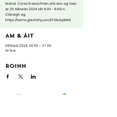
leanaí. Cúrsa 8 seachtain atá ann ag tosú
ar 25 Aibreán 2024 idir 8.00 - 9.00i.n.
Cláraigh ag:
https://forms.gle/hXtyuJvc67Gkdq9W9
Am & Áit
09 Beal 2024, 20:00 – 21:00
Ar líne
Roinn