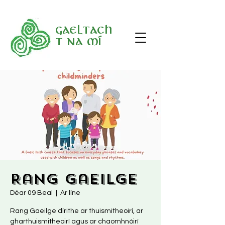
Gaeltach
t na Mí
Rang Gaeilge
Déar 09 Beal
  |  
Ar líne
Rang Gaeilge dírithe ar thuismitheoirí, ar
gharthuismitheoirí agus ar chaomhnóirí