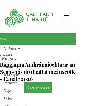
Gaeltach
t na Mí
Post
All Posts
ursula064
All Posts
Jan 8
Ranganna Amhránaíochta ar an
Ranganna
Sean-nós do dhaltaí meánscoile
Teaghlaigh
- Eanáir 2026
Imeachtaí
Cláraigh anseo
Óige
Féilte